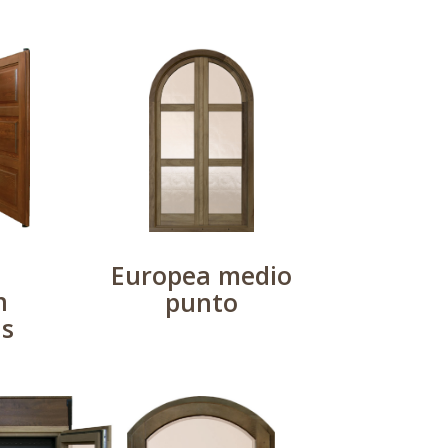
Europea medio
n
punto
as