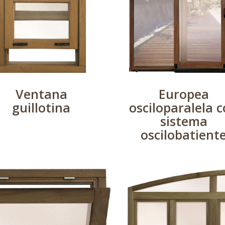
Ventana
Europea
guillotina
osciloparalela 
sistema
oscilobatient