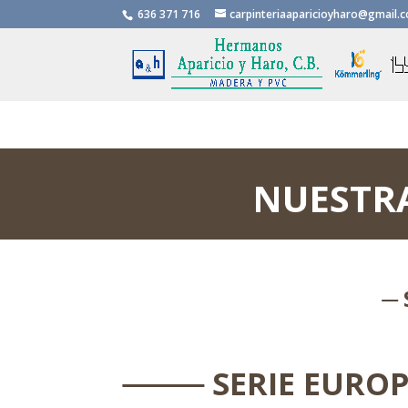
636 371 716
carpinteriaaparicioyharo@gmail.
NUESTR
SERIE EURO