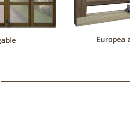
Europea 
gable
A